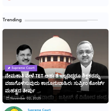
Trending
Supreme Court
ನೇಮಕಾತಿ ವೇಳೆ TET ಅರ್ಹತೆ ಇಲ್ಲದಿದ್ದರೂ ಶಿಕ್ಷಕರನ್ನು
ವಜಾಗೊಳಿಸುವುದು ಕಾನೂನುಬಾಹಿರ: ಸುಪ್ರೀಂ ಕೋರ್ಟ್
ಮಹತ್ವದ ತೀರ್ಪು
November 02, 2025
Supreme Court