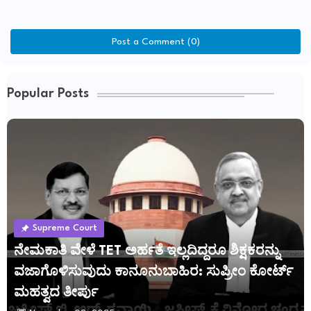
Post a Comment (0)
Popular Posts
Supreme Court
ನೇಮಕಾತಿ ವೇಳೆ TET ಅರ್ಹತೆ ಇಲ್ಲದಿದ್ದರೂ ಶಿಕ್ಷಕರನ್ನು
ವಜಾಗೊಳಿಸುವುದು ಕಾನೂನುಬಾಹಿರ: ಸುಪ್ರೀಂ ಕೋರ್ಟ್
ಮಹತ್ವದ ತೀರ್ಪು