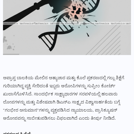
ಅಪ್ರಾಪ್ತ ಬಾಲಕಿಯ ಮೇಲಿನ ಅತ್ಯಾಚಾರ ಮತ್ತು ಕೊಲೆ ಪ್ರಕರಣದಲ್ಲಿ ಗಲ್ಲು ಶಿಕ್ಷೆಗೆ
ಗುರಿಯಾಗಿದ್ದ ವ್ಯಕ್ತಿ ಸೇರಿದಂತೆ ಇಬ್ಬರು ಆರೋಪಿಗಳನ್ನು ಸುಪ್ರೀಂ ಕೋರ್ಟ್
ಖುಲಾಸೆಗೊಳಿಸಿದೆ. ಸಾಂದರ್ಭಿಕ ಸಾಕ್ಷ್ಯಾಧಾರಗಳ ಸರಪಳಿಯಲ್ಲಿ ಹಲವಾರು
ಲೋಪಗಳನ್ನು ಮತ್ತು ವಿಶೇಷವಾಗಿ ಡಿಎನ್‌ಎ ಸಾಕ್ಷ್ಯದ ವಿಶ್ವಾಸಾರ್ಹತೆಯ ಬಗ್ಗೆ
"ಗಂಭೀರ ಅನುಮಾನ"ಗಳನ್ನು ವ್ಯಕ್ತಪಡಿಸಿದ ನ್ಯಾಯಾಲಯ, ಪ್ರಾಸಿಕ್ಯೂಷನ್
ಆರೋಪವನ್ನು ಸಾಬೀತುಪಡಿಸಲು ವಿಫಲವಾಗಿದೆ ಎಂದು ತೀರ್ಪು ನೀಡಿದೆ.