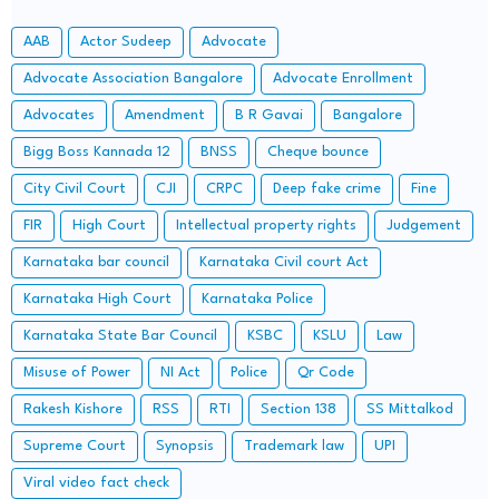
AAB
Actor Sudeep
Advocate
Advocate Association Bangalore
Advocate Enrollment
Advocates
Amendment
B R Gavai
Bangalore
Bigg Boss Kannada 12
BNSS
Cheque bounce
City Civil Court
CJI
CRPC
Deep fake crime
Fine
FIR
High Court
Intellectual property rights
Judgement
Karnataka bar council
Karnataka Civil court Act
Karnataka High Court
Karnataka Police
Karnataka State Bar Council
KSBC
KSLU
Law
Misuse of Power
NI Act
Police
Qr Code
Rakesh Kishore
RSS
RTI
Section 138
SS Mittalkod
Supreme Court
Synopsis
Trademark law
UPI
Viral video fact check