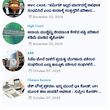
MVC CASE: "ಪರ್ಮಿಟ್ ಇಲ್ಲದ ಮಾರ್ಗದಲ್ಲಿ ಅಪಘಾತ
ಸಂಭವಿಸಿದೆ ಎಂಬ ಕಾರಣಕ್ಕೆ ಸಂತ್ರಸ್ತರಿಗೆ ಪರಿಹಾರ
ನಿರಾಕರಿಸುವುದು ನ್ಯಾಯವಲ್ಲ": ಕರ್ನಾಟಕ ಹೈಕೋರ್ಟ್
November 02, 2025
ತೀರ್ಪು ಎತ್ತಿಹಿಡಿದ ಸುಪ್ರೀಂ ಕೋರ್ಟ್
High Court
ಆದಾಯ ಮುಚ್ಚಿಟ್ಟು ಜೀವನಾಂಶ ಕೇಳಿದ ಪತ್ನಿ: ಪರಿಹಾರ
ಕಡಿಮೆ ಮಾಡಿದ ಹೈಕೋರ್ಟ್
November 03, 2025
AAB
ಸಿಜೆಐ ಮೇಲೆ ದಾಳಿಗೆ ಪ್ರಯತ್ನ: ಬೆಂಗಳೂರು ವಕೀಲರ
ಸಂಘದಿಂದ ಎಲ್ಲಾ ತಾಲ್ಲೂಕು ವಕೀಲರ ಸಂಘಗಳಿಗೆ
ಪ್ರತಿಭಟನೆಗೆ ಕರೆ
October 07, 2025
Cheque bounce
ಚೆಕ್ ಬೌನ್ಸ್ ಪ್ರಕರಣ: ಇನ್ನು ಮುಂದೆ QR ಕೋಡ್, UPI
ಮೂಲಕ ಹಣ ಪಾವತಿಗೆ ಅವಕಾಶ - ಸುಪ್ರೀಂ ಕೋರ್ಟ್
ಮಹತ್ವದ ನಿರ್ದೇಶನ
October 07, 2025