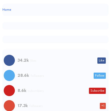
Home
34.2k
Like
likes
28.6k
Follow
followers
8.6k
Subscribe
subscribers
17.3k
+1
followers