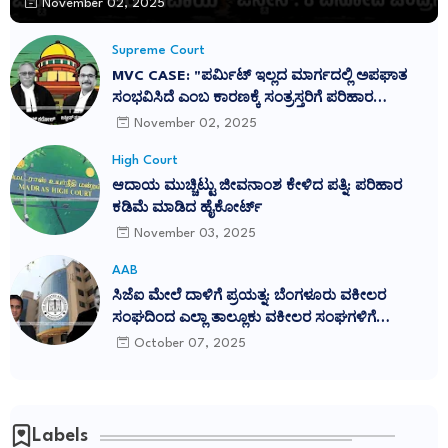
November 02, 2025
Supreme Court
MVC CASE: "ಪರ್ಮಿಟ್ ಇಲ್ಲದ ಮಾರ್ಗದಲ್ಲಿ ಅಪಘಾತ
ಸಂಭವಿಸಿದೆ ಎಂಬ ಕಾರಣಕ್ಕೆ ಸಂತ್ರಸ್ತರಿಗೆ ಪರಿಹಾರ
ನಿರಾಕರಿಸುವುದು ನ್ಯಾಯವಲ್ಲ": ಕರ್ನಾಟಕ ಹೈಕೋರ್ಟ್
November 02, 2025
ತೀರ್ಪು ಎತ್ತಿಹಿಡಿದ ಸುಪ್ರೀಂ ಕೋರ್ಟ್
High Court
ಆದಾಯ ಮುಚ್ಚಿಟ್ಟು ಜೀವನಾಂಶ ಕೇಳಿದ ಪತ್ನಿ: ಪರಿಹಾರ
ಕಡಿಮೆ ಮಾಡಿದ ಹೈಕೋರ್ಟ್
November 03, 2025
AAB
ಸಿಜೆಐ ಮೇಲೆ ದಾಳಿಗೆ ಪ್ರಯತ್ನ: ಬೆಂಗಳೂರು ವಕೀಲರ
ಸಂಘದಿಂದ ಎಲ್ಲಾ ತಾಲ್ಲೂಕು ವಕೀಲರ ಸಂಘಗಳಿಗೆ
ಪ್ರತಿಭಟನೆಗೆ ಕರೆ
October 07, 2025
Labels