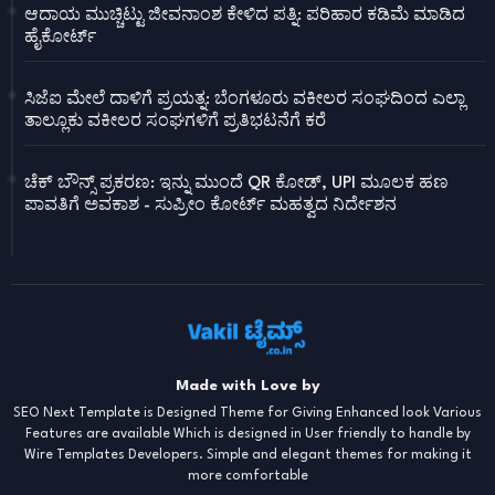
ಆದಾಯ ಮುಚ್ಚಿಟ್ಟು ಜೀವನಾಂಶ ಕೇಳಿದ ಪತ್ನಿ: ಪರಿಹಾರ ಕಡಿಮೆ ಮಾಡಿದ
ಹೈಕೋರ್ಟ್
ಸಿಜೆಐ ಮೇಲೆ ದಾಳಿಗೆ ಪ್ರಯತ್ನ: ಬೆಂಗಳೂರು ವಕೀಲರ ಸಂಘದಿಂದ ಎಲ್ಲಾ
ತಾಲ್ಲೂಕು ವಕೀಲರ ಸಂಘಗಳಿಗೆ ಪ್ರತಿಭಟನೆಗೆ ಕರೆ
ಚೆಕ್ ಬೌನ್ಸ್ ಪ್ರಕರಣ: ಇನ್ನು ಮುಂದೆ QR ಕೋಡ್, UPI ಮೂಲಕ ಹಣ
ಪಾವತಿಗೆ ಅವಕಾಶ - ಸುಪ್ರೀಂ ಕೋರ್ಟ್ ಮಹತ್ವದ ನಿರ್ದೇಶನ
Made with Love by
SEO Next Template is Designed Theme for Giving Enhanced look Various
Features are available Which is designed in User friendly to handle by
Wire Templates Developers. Simple and elegant themes for making it
more comfortable