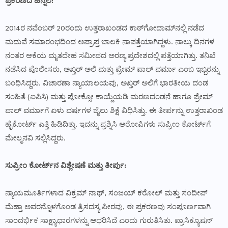
ಪ್ರಕರಣದ ಹಿನ್ನೆಲೆ:
2014ರ ನವೆಂಬರ್ 20ರಂದು ಉತ್ತರಾಖಂಡದ ಕಾಠ್‌ಗೋದಾಮ್‌ನಲ್ಲಿ ನಡೆದ
ಮದುವೆ ಸಮಾರಂಭದಿಂದ ಅಪ್ರಾಪ್ತ ಬಾಲಕಿ ನಾಪತ್ತೆಯಾಗಿದ್ದಳು. ನಾಲ್ಕು ದಿನಗಳ
ನಂತರ ಆಕೆಯ ಮೃತದೇಹ ಸಮೀಪದ ಅರಣ್ಯ ಪ್ರದೇಶದಲ್ಲಿ ಪತ್ತೆಯಾಗಿತ್ತು. ತನಿಖೆ
ನಡೆಸಿದ ಪೊಲೀಸರು, ಅಖ್ತರ್ ಅಲಿ ಮತ್ತು ಪ್ರೇಮ್ ಪಾಲ್ ವರ್ಮಾ ಎಂಬ ಇಬ್ಬರನ್ನು
ಬಂಧಿಸಿದ್ದರು. ವಿಚಾರಣಾ ನ್ಯಾಯಾಲಯವು, ಅಖ್ತರ್ ಅಲಿಗೆ ಭಾರತೀಯ ದಂಡ
ಸಂಹಿತೆ (ಐಪಿಸಿ) ಮತ್ತು ಪೋಕ್ಸೋ ಕಾಯ್ದೆಯಡಿ ಮರಣದಂಡನೆ ಹಾಗೂ ಪ್ರೇಮ್
ಪಾಲ್ ವರ್ಮಾಗೆ ಏಳು ವರ್ಷಗಳ ಜೈಲು ಶಿಕ್ಷೆ ವಿಧಿಸಿತ್ತು. ಈ ತೀರ್ಪನ್ನು ಉತ್ತರಾಖಂಡ
ಹೈಕೋರ್ಟ್ ಎತ್ತಿ ಹಿಡಿದಿತ್ತು. ಇದನ್ನು ಪ್ರಶ್ನಿಸಿ ಆರೋಪಿಗಳು ಸುಪ್ರೀಂ ಕೋರ್ಟ್‌ಗೆ
ಮೇಲ್ಮನವಿ ಸಲ್ಲಿಸಿದ್ದರು.
ಸುಪ್ರೀಂ ಕೋರ್ಟ್‌ನ ವಿಶ್ಲೇಷಣೆ ಮತ್ತು ತೀರ್ಪು:
ನ್ಯಾಯಮೂರ್ತಿಗಳಾದ ವಿಕ್ರಮ್ ನಾಥ್, ಸಂಜಯ್ ಕರೋಲ್ ಮತ್ತು ಸಂದೀಪ್
ಮೆಹ್ತಾ ಅವರನ್ನೊಳಗೊಂಡ ತ್ರಿಸದಸ್ಯ ಪೀಠವು, ಈ ಪ್ರಕರಣವು ಸಂಪೂರ್ಣವಾಗಿ
ಸಾಂದರ್ಭಿಕ ಸಾಕ್ಷ್ಯಾಧಾರಗಳನ್ನು ಆಧರಿಸಿದೆ ಎಂದು ಗುರುತಿಸಿತು. ಪ್ರಾಸಿಕ್ಯೂಷನ್