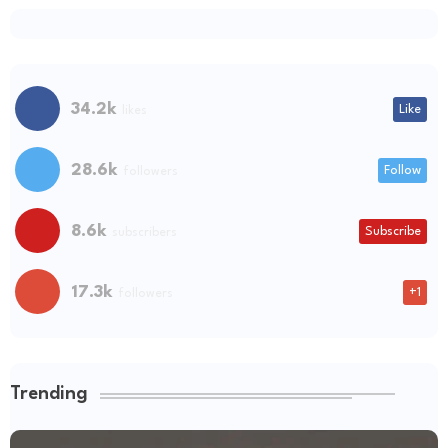
34.2k
Like
likes
28.6k
Follow
followers
8.6k
Subscribe
subscribers
17.3k
+1
followers
Trending