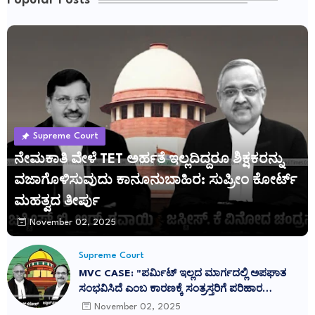
Popular Posts
Supreme Court
ನೇಮಕಾತಿ ವೇಳೆ TET ಅರ್ಹತೆ ಇಲ್ಲದಿದ್ದರೂ ಶಿಕ್ಷಕರನ್ನು
ವಜಾಗೊಳಿಸುವುದು ಕಾನೂನುಬಾಹಿರ: ಸುಪ್ರೀಂ ಕೋರ್ಟ್
ಮಹತ್ವದ ತೀರ್ಪು
November 02, 2025
Supreme Court
MVC CASE: "ಪರ್ಮಿಟ್ ಇಲ್ಲದ ಮಾರ್ಗದಲ್ಲಿ ಅಪಘಾತ
ಸಂಭವಿಸಿದೆ ಎಂಬ ಕಾರಣಕ್ಕೆ ಸಂತ್ರಸ್ತರಿಗೆ ಪರಿಹಾರ
ನಿರಾಕರಿಸುವುದು ನ್ಯಾಯವಲ್ಲ": ಕರ್ನಾಟಕ ಹೈಕೋರ್ಟ್
November 02, 2025