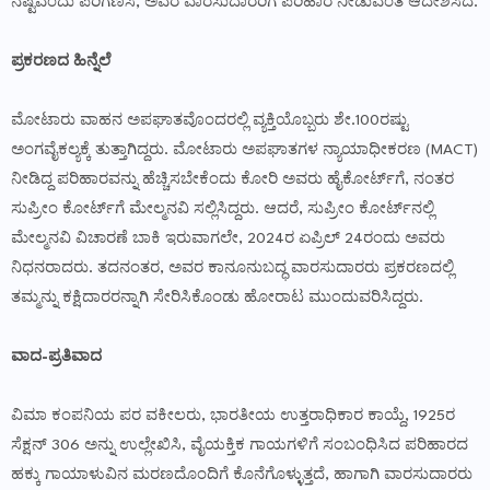
ನಷ್ಟವೆಂದು ಪರಿಗಣಿಸಿ, ಅವರ ವಾರಸುದಾರರಿಗೆ ಪರಿಹಾರ ನೀಡುವಂತೆ ಆದೇಶಿಸಿದೆ.
ಪ್ರಕರಣದ ಹಿನ್ನೆಲೆ
ಮೋಟಾರು ವಾಹನ ಅಪಘಾತವೊಂದರಲ್ಲಿ ವ್ಯಕ್ತಿಯೊಬ್ಬರು ಶೇ.100ರಷ್ಟು
ಅಂಗವೈಕಲ್ಯಕ್ಕೆ ತುತ್ತಾಗಿದ್ದರು. ಮೋಟಾರು ಅಪಘಾತಗಳ ನ್ಯಾಯಾಧೀಕರಣ (MACT)
ನೀಡಿದ್ದ ಪರಿಹಾರವನ್ನು ಹೆಚ್ಚಿಸಬೇಕೆಂದು ಕೋರಿ ಅವರು ಹೈಕೋರ್ಟ್‌ಗೆ, ನಂತರ
ಸುಪ್ರೀಂ ಕೋರ್ಟ್‌ಗೆ ಮೇಲ್ಮನವಿ ಸಲ್ಲಿಸಿದ್ದರು. ಆದರೆ, ಸುಪ್ರೀಂ ಕೋರ್ಟ್‌ನಲ್ಲಿ
ಮೇಲ್ಮನವಿ ವಿಚಾರಣೆ ಬಾಕಿ ಇರುವಾಗಲೇ, 2024ರ ಏಪ್ರಿಲ್ 24ರಂದು ಅವರು
ನಿಧನರಾದರು. ತದನಂತರ, ಅವರ ಕಾನೂನುಬದ್ಧ ವಾರಸುದಾರರು ಪ್ರಕರಣದಲ್ಲಿ
ತಮ್ಮನ್ನು ಕಕ್ಷಿದಾರರನ್ನಾಗಿ ಸೇರಿಸಿಕೊಂಡು ಹೋರಾಟ ಮುಂದುವರಿಸಿದ್ದರು.
ವಾದ-ಪ್ರತಿವಾದ
ವಿಮಾ ಕಂಪನಿಯ ಪರ ವಕೀಲರು, ಭಾರತೀಯ ಉತ್ತರಾಧಿಕಾರ ಕಾಯ್ದೆ, 1925ರ
ಸೆಕ್ಷನ್ 306 ಅನ್ನು ಉಲ್ಲೇಖಿಸಿ, ವೈಯಕ್ತಿಕ ಗಾಯಗಳಿಗೆ ಸಂಬಂಧಿಸಿದ ಪರಿಹಾರದ
ಹಕ್ಕು ಗಾಯಾಳುವಿನ ಮರಣದೊಂದಿಗೆ ಕೊನೆಗೊಳ್ಳುತ್ತದೆ, ಹಾಗಾಗಿ ವಾರಸುದಾರರು