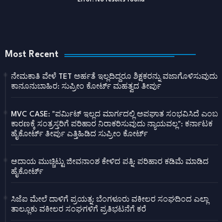
Most Recent
ನೇಮಕಾತಿ ವೇಳೆ TET ಅರ್ಹತೆ ಇಲ್ಲದಿದ್ದರೂ ಶಿಕ್ಷಕರನ್ನು ವಜಾಗೊಳಿಸುವುದು
ಕಾನೂನುಬಾಹಿರ: ಸುಪ್ರೀಂ ಕೋರ್ಟ್ ಮಹತ್ವದ ತೀರ್ಪು
MVC CASE: "ಪರ್ಮಿಟ್ ಇಲ್ಲದ ಮಾರ್ಗದಲ್ಲಿ ಅಪಘಾತ ಸಂಭವಿಸಿದೆ ಎಂಬ
ಕಾರಣಕ್ಕೆ ಸಂತ್ರಸ್ತರಿಗೆ ಪರಿಹಾರ ನಿರಾಕರಿಸುವುದು ನ್ಯಾಯವಲ್ಲ": ಕರ್ನಾಟಕ
ಹೈಕೋರ್ಟ್ ತೀರ್ಪು ಎತ್ತಿಹಿಡಿದ ಸುಪ್ರೀಂ ಕೋರ್ಟ್
ಆದಾಯ ಮುಚ್ಚಿಟ್ಟು ಜೀವನಾಂಶ ಕೇಳಿದ ಪತ್ನಿ: ಪರಿಹಾರ ಕಡಿಮೆ ಮಾಡಿದ
ಹೈಕೋರ್ಟ್
ಸಿಜೆಐ ಮೇಲೆ ದಾಳಿಗೆ ಪ್ರಯತ್ನ: ಬೆಂಗಳೂರು ವಕೀಲರ ಸಂಘದಿಂದ ಎಲ್ಲಾ
ತಾಲ್ಲೂಕು ವಕೀಲರ ಸಂಘಗಳಿಗೆ ಪ್ರತಿಭಟನೆಗೆ ಕರೆ