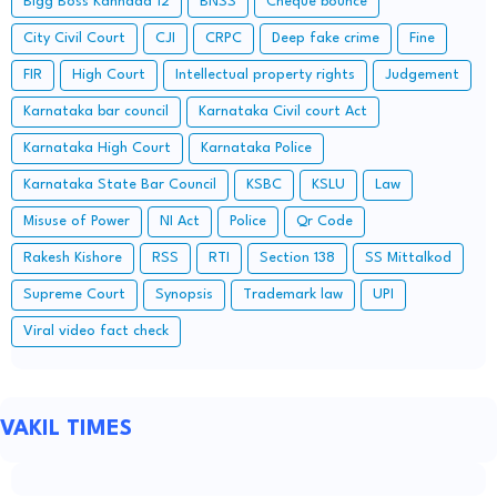
Bigg Boss Kannada 12
BNSS
Cheque bounce
City Civil Court
CJI
CRPC
Deep fake crime
Fine
FIR
High Court
Intellectual property rights
Judgement
Karnataka bar council
Karnataka Civil court Act
Karnataka High Court
Karnataka Police
Karnataka State Bar Council
KSBC
KSLU
Law
Misuse of Power
NI Act
Police
Qr Code
Rakesh Kishore
RSS
RTI
Section 138
SS Mittalkod
Supreme Court
Synopsis
Trademark law
UPI
Viral video fact check
VAKIL TIMES