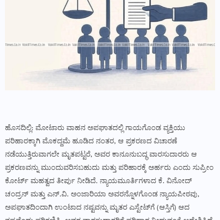
ಹೊಸದಿಲ್ಲಿ: ಮೋಟಾರು ವಾಹನ ಅಪಘಾತದಲ್ಲಿ ಗಾಯಗೊಂಡ ವ್ಯಕ್ತಿಯು
ಪರಿಹಾರಕ್ಕಾಗಿ ಮೊಕದ್ದಮೆ ಹೂಡಿದ ನಂತರ, ಆ ಪ್ರಕರಣದ ವಿಚಾರಣೆ
ನಡೆಯುತ್ತಿರುವಾಗಲೇ ಮೃತಪಟ್ಟರೆ, ಅವರ ಕಾನೂನುಬದ್ಧ ವಾರಸುದಾರರು ಆ
ಪ್ರಕರಣವನ್ನು ಮುಂದುವರಿಸಬಹುದು ಮತ್ತು ಪರಿಹಾರಕ್ಕೆ ಅರ್ಹರು ಎಂದು ಸುಪ್ರೀಂ
ಕೋರ್ಟ್ ಮಹತ್ವದ ತೀರ್ಪು ನೀಡಿದೆ. ನ್ಯಾಯಮೂರ್ತಿಗಳಾದ ಕೆ. ವಿನೋದ್
ಚಂದ್ರನ್ ಮತ್ತು ಎನ್.ವಿ. ಅಂಜಾರಿಯಾ ಅವರನ್ನೊಳಗೊಂಡ ನ್ಯಾಯಪೀಠವು,
ಅಪಘಾತದಿಂದಾಗಿ ಉಂಟಾದ ನಷ್ಟವನ್ನು ಮೃತರ ಎಸ್ಟೇಟ್‌ಗೆ (ಆಸ್ತಿಗೆ) ಆದ