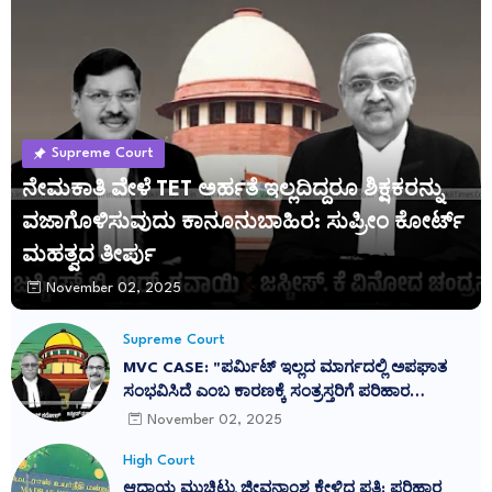
Supreme Court
ನೇಮಕಾತಿ ವೇಳೆ TET ಅರ್ಹತೆ ಇಲ್ಲದಿದ್ದರೂ ಶಿಕ್ಷಕರನ್ನು
ವಜಾಗೊಳಿಸುವುದು ಕಾನೂನುಬಾಹಿರ: ಸುಪ್ರೀಂ ಕೋರ್ಟ್
ಮಹತ್ವದ ತೀರ್ಪು
November 02, 2025
Supreme Court
MVC CASE: "ಪರ್ಮಿಟ್ ಇಲ್ಲದ ಮಾರ್ಗದಲ್ಲಿ ಅಪಘಾತ
ಸಂಭವಿಸಿದೆ ಎಂಬ ಕಾರಣಕ್ಕೆ ಸಂತ್ರಸ್ತರಿಗೆ ಪರಿಹಾರ
ನಿರಾಕರಿಸುವುದು ನ್ಯಾಯವಲ್ಲ": ಕರ್ನಾಟಕ ಹೈಕೋರ್ಟ್
November 02, 2025
ತೀರ್ಪು ಎತ್ತಿಹಿಡಿದ ಸುಪ್ರೀಂ ಕೋರ್ಟ್
High Court
ಆದಾಯ ಮುಚ್ಚಿಟ್ಟು ಜೀವನಾಂಶ ಕೇಳಿದ ಪತ್ನಿ: ಪರಿಹಾರ