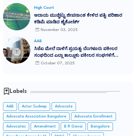
ತೀರ್ಪು ಎತ್ತಿಹಿಡಿದ ಸುಪ್ರೀಂ ಕೋರ್ಟ್
High Court
ಆದಾಯ ಮುಚ್ಚಿಟ್ಟು ಜೀವನಾಂಶ ಕೇಳಿದ ಪತ್ನಿ: ಪರಿಹಾರ
ಕಡಿಮೆ ಮಾಡಿದ ಹೈಕೋರ್ಟ್
November 03, 2025
AAB
ಸಿಜೆಐ ಮೇಲೆ ದಾಳಿಗೆ ಪ್ರಯತ್ನ: ಬೆಂಗಳೂರು ವಕೀಲರ
ಸಂಘದಿಂದ ಎಲ್ಲಾ ತಾಲ್ಲೂಕು ವಕೀಲರ ಸಂಘಗಳಿಗೆ
ಪ್ರತಿಭಟನೆಗೆ ಕರೆ
October 07, 2025
Labels
AAB
Actor Sudeep
Advocate
Advocate Association Bangalore
Advocate Enrollment
Advocates
Amendment
B R Gavai
Bangalore