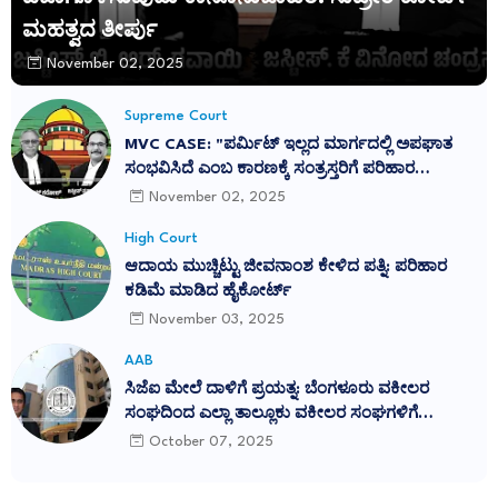
ಮಹತ್ವದ ತೀರ್ಪು
November 02, 2025
Supreme Court
MVC CASE: "ಪರ್ಮಿಟ್ ಇಲ್ಲದ ಮಾರ್ಗದಲ್ಲಿ ಅಪಘಾತ
ಸಂಭವಿಸಿದೆ ಎಂಬ ಕಾರಣಕ್ಕೆ ಸಂತ್ರಸ್ತರಿಗೆ ಪರಿಹಾರ
ನಿರಾಕರಿಸುವುದು ನ್ಯಾಯವಲ್ಲ": ಕರ್ನಾಟಕ ಹೈಕೋರ್ಟ್
November 02, 2025
ತೀರ್ಪು ಎತ್ತಿಹಿಡಿದ ಸುಪ್ರೀಂ ಕೋರ್ಟ್
High Court
ಆದಾಯ ಮುಚ್ಚಿಟ್ಟು ಜೀವನಾಂಶ ಕೇಳಿದ ಪತ್ನಿ: ಪರಿಹಾರ
ಕಡಿಮೆ ಮಾಡಿದ ಹೈಕೋರ್ಟ್
November 03, 2025
AAB
ಸಿಜೆಐ ಮೇಲೆ ದಾಳಿಗೆ ಪ್ರಯತ್ನ: ಬೆಂಗಳೂರು ವಕೀಲರ
ಸಂಘದಿಂದ ಎಲ್ಲಾ ತಾಲ್ಲೂಕು ವಕೀಲರ ಸಂಘಗಳಿಗೆ
ಪ್ರತಿಭಟನೆಗೆ ಕರೆ
October 07, 2025