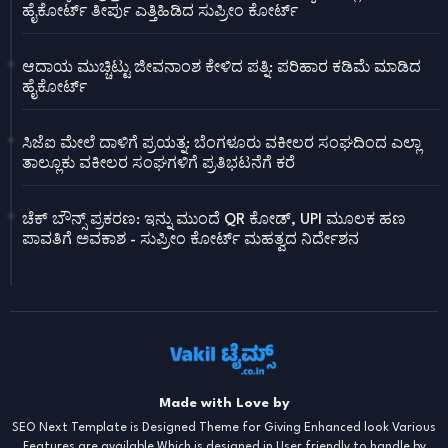
ಹೈಕೋರ್ಟ್ ತೀರ್ಪು ಎತ್ತಿಹಿಡಿದ ಸುಪ್ರೀಂ ಕೋರ್ಟ್
ಆದಾಯ ಮುಚ್ಚಿಟ್ಟು ಜೀವನಾಂಶ ಕೇಳಿದ ಪತ್ನಿ: ಪರಿಹಾರ ಕಡಿಮೆ ಮಾಡಿದ
ಹೈಕೋರ್ಟ್
ಸಿಜೆಐ ಮೇಲೆ ದಾಳಿಗೆ ಪ್ರಯತ್ನ: ಬೆಂಗಳೂರು ವಕೀಲರ ಸಂಘದಿಂದ ಎಲ್ಲಾ
ತಾಲ್ಲೂಕು ವಕೀಲರ ಸಂಘಗಳಿಗೆ ಪ್ರತಿಭಟನೆಗೆ ಕರೆ
ಚೆಕ್ ಬೌನ್ಸ್ ಪ್ರಕರಣ: ಇನ್ನು ಮುಂದೆ QR ಕೋಡ್, UPI ಮೂಲಕ ಹಣ
ಪಾವತಿಗೆ ಅವಕಾಶ - ಸುಪ್ರೀಂ ಕೋರ್ಟ್ ಮಹತ್ವದ ನಿರ್ದೇಶನ
Made with Love by
SEO Next Template is Designed Theme for Giving Enhanced look Various
Features are available Which is designed in User friendly to handle by