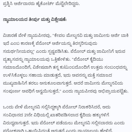
ಪ್ರಶ್ನಿಸಿ ಅರ್ಜಿದಾರರು ಹೈಕೋರ್ಟ್ ಮೆಟ್ಟಿಲೇರಿದ್ದರು.
ನ್ಯಾಯಾಲಯದ ತೀರ್ಪು ಮತ್ತು ವಿಶ್ಲೇಷಣೆ:
ವಿಚಾರಣೆ ವೇಳೆ ನ್ಯಾಯಪೀಠವು, "ಕೇವಲ ಮೇಲ್ಮನವಿ ಮತ್ತು ಜಾಮೀನು ಅರ್ಜಿ ಬಾಕಿ
ಇದೆ ಎಂಬ ಕಾರಣಕ್ಕೆ ಪೆರೋಲ್ ಅರ್ಜಿಯನ್ನು ತಿರಸ್ಕರಿಸುವುದು
ಸಮರ್ಥನೀಯವಲ್ಲ" ಎಂದು ಸ್ಪಷ್ಟಪಡಿಸಿತು. ಪೆರೋಲ್ ಮತ್ತು ಜಾಮೀನಿಗೆ ಇರುವ
ವ್ಯತ್ಯಾಸವನ್ನು ನ್ಯಾಯಾಲಯವು ಒತ್ತಿಹೇಳಿತು. "ಪೆರೋಲ್ ಕೈದಿಯು
ಸಮಾಜದೊಂದಿಗೆ, ವಿಶೇಷವಾಗಿ ತನ್ನ ಕುಟುಂಬದೊಂದಿಗೆ ಉತ್ತಮ ಸಂಬಂಧವನ್ನು
ಉಳಿಸಿಕೊಳ್ಳಲು ಸಹಾಯ ಮಾಡುತ್ತದೆ, ಇದು ಅವನನ್ನು ಮತ್ತೆ ಸಮಾಜದ
ಮುಖ್ಯವಾಹಿನಿಗೆ ತರಲು ಅನುಕೂಲವಾಗುತ್ತದೆ. ಆದರೆ ಜಾಮೀನು ಮೇಲ್ಮನವಿಯ
ಸಂಪೂರ್ಣ ಅವಧಿಗೆ ಅನ್ವಯಿಸುತ್ತದೆ," ಎಂದು ನ್ಯಾಯಪೀಠವು ಅಭಿಪ್ರಾಯಪಟ್ಟಿತು.
ಒಂದು ವೇಳೆ ಮೇಲ್ಮನವಿ ಸಲ್ಲಿಸಿದ್ದಕ್ಕಾಗಿ ಪೆರೋಲ್ ನಿರಾಕರಿಸಿದರೆ, ಅದು
ಸಂವಿಧಾನದ 21ನೇ ವಿಧಿಯಲ್ಲಿ ಖಾತರಿಪಡಿಸಲಾದ ಕೈದಿಯ ಹಕ್ಕುಗಳಿಗೆ
ವಿರುದ್ಧವಾಗುತ್ತದೆ. ಇದು ಪೆರೋಲ್ ಪಡೆಯಲು ಮೇಲ್ಮನವಿ ಸಲ್ಲಿಸಬಾರದು ಎಂದು
ಪರೋಕ್ಷವಾಗಿ ಒತ್ತಾಯಿಸಿದಂತೆ ಆಗುತ್ತದೆ ಎಂದು ನ್ಯಾಯಾಲಯ ಹೇಳಿದೆ.