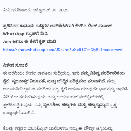
ತೀರ್ಪಿನ ದಿನಾಂಕ: ಅಕ್ಟೋಬರ್ 30, 2025
ಪ್ರತಿದಿನದ ಕಾನೂನು ಸುದ್ದಿಗಳ ಅಪ್‌ಡೇಟ್‌ಗಾಗಿ ಕೆಳಗಿನ ಲಿಂಕ್ ಮೂಲಕ
WhatsApp ಗ್ರೂಪ್‌ಗೆ ಸೇರಿ.
Join ಆಗಲು ಈ ಕೆಳಗೆ ಕ್ಲಿಕ್ ಮಾಡಿ
https://chat.whatsapp.com/JDxJnsIFuXeItfC1mDlyEL?mode=wwt
ವಿಶೇಷ ಸೂಚನೆ:
ಈ ವರದಿಯು ಕೇವಲ ಕಾನೂನು ಸುದ್ದಿಯಲ್ಲ, ಇದು
ನಮ್ಮ ವಿಶಿಷ್ಟ ವರದಿಗಾರಿಕೆಯ
ಶೈಲಿ, ಸೃಜನಾತ್ಮಕ ನಿರೂಪಣೆ, ಮತ್ತು ಬೌದ್ಧಿಕ ಪರಿಶ್ರಮದ ಫಲವಾಗಿದೆ
. ನಮ್ಮ
ಅನುಮತಿಯಿಲ್ಲದೆ ಈ ವರದಿಯ ಪಠ್ಯ, ಶೈಲಿ ಅಥವಾ ಯಾವುದೇ ಭಾಗವನ್ನು ಆಧರಿಸಿ
ವಿಡಿಯೋ ತಯಾರಿಸುವುದು, ತಮ್ಮ ಲಾಭದಾಯಕ ವೆಬ್‌ಸೈಟ್‌ಗಳಲ್ಲಿ
ಪ್ರಕಟಿಸುತ್ತಿರುವುದು ನಮ್ಮ
ಸೃಜನಶೀಲ ಹಕ್ಕುಗಳು ಮತ್ತು ಹಕ್ಕುಸ್ವಾಮ್ಯದ
ಸ್ಪಷ್ಟ
ಉಲ್ಲಂಘನೆಯಾಗಿದೆ.
ಕೆಲವು ಕನ್ನಡದ ಯೂಟ್ಯೂಬ್ ಚಾನೆಲ್‌ಗಳು ನಮ್ಮ ಈ ಬೌದ್ಧಿಕ ಆಸ್ತಿಯನ್ನು