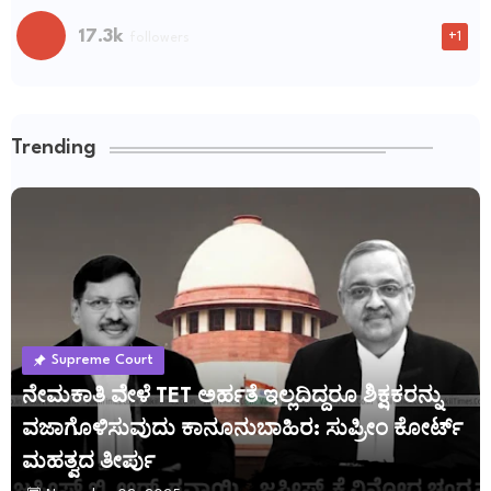
17.3k
+1
followers
Trending
Supreme Court
ನೇಮಕಾತಿ ವೇಳೆ TET ಅರ್ಹತೆ ಇಲ್ಲದಿದ್ದರೂ ಶಿಕ್ಷಕರನ್ನು
ವಜಾಗೊಳಿಸುವುದು ಕಾನೂನುಬಾಹಿರ: ಸುಪ್ರೀಂ ಕೋರ್ಟ್
ಮಹತ್ವದ ತೀರ್ಪು