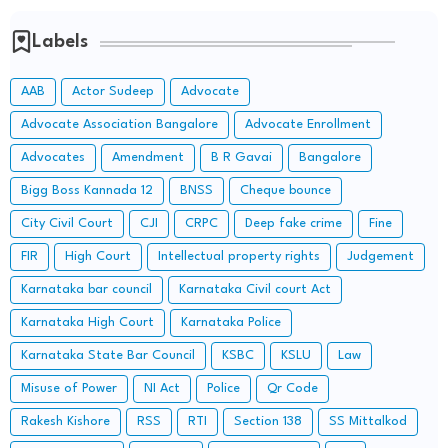
Labels
AAB
Actor Sudeep
Advocate
Advocate Association Bangalore
Advocate Enrollment
Advocates
Amendment
B R Gavai
Bangalore
Bigg Boss Kannada 12
BNSS
Cheque bounce
City Civil Court
CJI
CRPC
Deep fake crime
Fine
FIR
High Court
Intellectual property rights
Judgement
Karnataka bar council
Karnataka Civil court Act
Karnataka High Court
Karnataka Police
Karnataka State Bar Council
KSBC
KSLU
Law
Misuse of Power
NI Act
Police
Qr Code
Rakesh Kishore
RSS
RTI
Section 138
SS Mittalkod