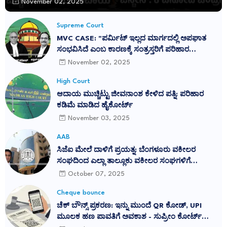
November 02, 2025
Supreme Court
MVC CASE: "ಪರ್ಮಿಟ್ ಇಲ್ಲದ ಮಾರ್ಗದಲ್ಲಿ ಅಪಘಾತ
ಸಂಭವಿಸಿದೆ ಎಂಬ ಕಾರಣಕ್ಕೆ ಸಂತ್ರಸ್ತರಿಗೆ ಪರಿಹಾರ
ನಿರಾಕರಿಸುವುದು ನ್ಯಾಯವಲ್ಲ": ಕರ್ನಾಟಕ ಹೈಕೋರ್ಟ್
November 02, 2025
ತೀರ್ಪು ಎತ್ತಿಹಿಡಿದ ಸುಪ್ರೀಂ ಕೋರ್ಟ್
High Court
ಆದಾಯ ಮುಚ್ಚಿಟ್ಟು ಜೀವನಾಂಶ ಕೇಳಿದ ಪತ್ನಿ: ಪರಿಹಾರ
ಕಡಿಮೆ ಮಾಡಿದ ಹೈಕೋರ್ಟ್
November 03, 2025
AAB
ಸಿಜೆಐ ಮೇಲೆ ದಾಳಿಗೆ ಪ್ರಯತ್ನ: ಬೆಂಗಳೂರು ವಕೀಲರ
ಸಂಘದಿಂದ ಎಲ್ಲಾ ತಾಲ್ಲೂಕು ವಕೀಲರ ಸಂಘಗಳಿಗೆ
ಪ್ರತಿಭಟನೆಗೆ ಕರೆ
October 07, 2025
Cheque bounce
ಚೆಕ್ ಬೌನ್ಸ್ ಪ್ರಕರಣ: ಇನ್ನು ಮುಂದೆ QR ಕೋಡ್, UPI
ಮೂಲಕ ಹಣ ಪಾವತಿಗೆ ಅವಕಾಶ - ಸುಪ್ರೀಂ ಕೋರ್ಟ್