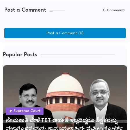
Post a Comment
0 Comments
Post a Comment (0)
Popular Posts
Supreme Court
ನೇಮಕಾತಿ ವೇಳೆ TET ಅರ್ಹತೆ ಇಲ್ಲದಿದ್ದರೂ ಶಿಕ್ಷಕರನ್ನು
ವಜಾಗೊಳಿಸುವುದು ಕಾನೂನುಬಾಹಿರ: ಸುಪ್ರೀಂ ಕೋರ್ಟ್