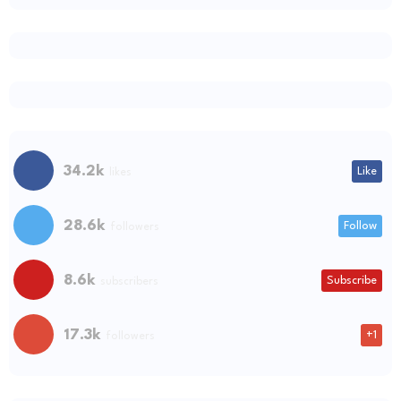
34.2k
Like
likes
28.6k
Follow
followers
8.6k
Subscribe
subscribers
17.3k
+1
followers