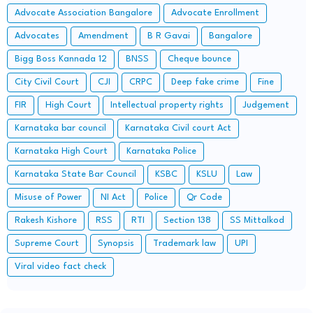
Advocate Association Bangalore
Advocate Enrollment
Advocates
Amendment
B R Gavai
Bangalore
Bigg Boss Kannada 12
BNSS
Cheque bounce
City Civil Court
CJI
CRPC
Deep fake crime
Fine
FIR
High Court
Intellectual property rights
Judgement
Karnataka bar council
Karnataka Civil court Act
Karnataka High Court
Karnataka Police
Karnataka State Bar Council
KSBC
KSLU
Law
Misuse of Power
NI Act
Police
Qr Code
Rakesh Kishore
RSS
RTI
Section 138
SS Mittalkod
Supreme Court
Synopsis
Trademark law
UPI
Viral video fact check