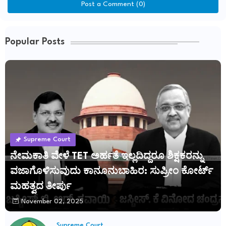
Post a Comment (0)
Popular Posts
Supreme Court
ನೇಮಕಾತಿ ವೇಳೆ TET ಅರ್ಹತೆ ಇಲ್ಲದಿದ್ದರೂ ಶಿಕ್ಷಕರನ್ನು
ವಜಾಗೊಳಿಸುವುದು ಕಾನೂನುಬಾಹಿರ: ಸುಪ್ರೀಂ ಕೋರ್ಟ್
ಮಹತ್ವದ ತೀರ್ಪು
November 02, 2025
Supreme Court