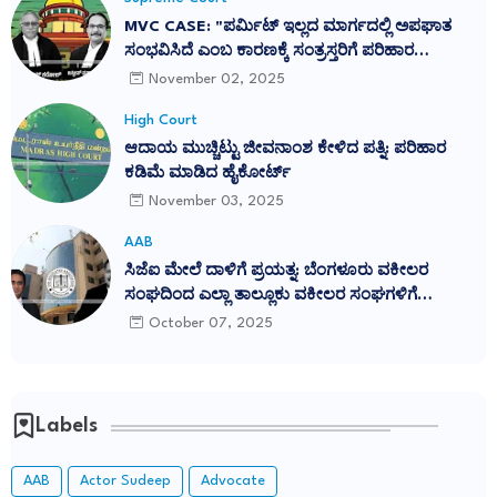
MVC CASE: "ಪರ್ಮಿಟ್ ಇಲ್ಲದ ಮಾರ್ಗದಲ್ಲಿ ಅಪಘಾತ
ಸಂಭವಿಸಿದೆ ಎಂಬ ಕಾರಣಕ್ಕೆ ಸಂತ್ರಸ್ತರಿಗೆ ಪರಿಹಾರ
ನಿರಾಕರಿಸುವುದು ನ್ಯಾಯವಲ್ಲ": ಕರ್ನಾಟಕ ಹೈಕೋರ್ಟ್
November 02, 2025
ತೀರ್ಪು ಎತ್ತಿಹಿಡಿದ ಸುಪ್ರೀಂ ಕೋರ್ಟ್
High Court
ಆದಾಯ ಮುಚ್ಚಿಟ್ಟು ಜೀವನಾಂಶ ಕೇಳಿದ ಪತ್ನಿ: ಪರಿಹಾರ
ಕಡಿಮೆ ಮಾಡಿದ ಹೈಕೋರ್ಟ್
November 03, 2025
AAB
ಸಿಜೆಐ ಮೇಲೆ ದಾಳಿಗೆ ಪ್ರಯತ್ನ: ಬೆಂಗಳೂರು ವಕೀಲರ
ಸಂಘದಿಂದ ಎಲ್ಲಾ ತಾಲ್ಲೂಕು ವಕೀಲರ ಸಂಘಗಳಿಗೆ
ಪ್ರತಿಭಟನೆಗೆ ಕರೆ
October 07, 2025
Labels
AAB
Actor Sudeep
Advocate