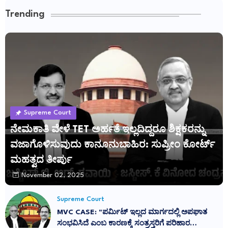
Trending
Supreme Court
ನೇಮಕಾತಿ ವೇಳೆ TET ಅರ್ಹತೆ ಇಲ್ಲದಿದ್ದರೂ ಶಿಕ್ಷಕರನ್ನು
ವಜಾಗೊಳಿಸುವುದು ಕಾನೂನುಬಾಹಿರ: ಸುಪ್ರೀಂ ಕೋರ್ಟ್
ಮಹತ್ವದ ತೀರ್ಪು
November 02, 2025
Supreme Court
MVC CASE: "ಪರ್ಮಿಟ್ ಇಲ್ಲದ ಮಾರ್ಗದಲ್ಲಿ ಅಪಘಾತ
ಸಂಭವಿಸಿದೆ ಎಂಬ ಕಾರಣಕ್ಕೆ ಸಂತ್ರಸ್ತರಿಗೆ ಪರಿಹಾರ