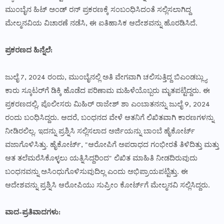
ಮುಂಬೈನ ಹಿಟ್ ಅಂಡ್ ರನ್ ಪ್ರಕರಣಕ್ಕೆ ಸಂಬಂಧಿಸಿದಂತೆ ಸಲ್ಲಿಸಲಾಗಿದ್ದ
ಮೇಲ್ಮನವಿಯ ವಿಚಾರಣೆ ನಡೆಸಿ, ಈ ಐತಿಹಾಸಿಕ ಆದೇಶವನ್ನು ಹೊರಡಿಸಿದೆ.
ಪ್ರಕರಣದ ಹಿನ್ನೆಲೆ:
ಜುಲೈ 7, 2024 ರಂದು, ಮುಂಬೈನಲ್ಲಿ ಅತಿ ವೇಗವಾಗಿ ಚಲಿಸುತ್ತಿದ್ದ ಬಿಎಂಡಬ್ಲ್ಯು
ಕಾರು ಸ್ಕೂಟರ್‌ಗೆ ಡಿಕ್ಕಿ ಹೊಡೆದ ಪರಿಣಾಮ ಮಹಿಳೆಯೊಬ್ಬರು ಮೃತಪಟ್ಟಿದ್ದರು. ಈ
ಪ್ರಕರಣದಲ್ಲಿ, ಪೊಲೀಸರು ಮಿಹಿರ್ ರಾಜೇಶ್ ಶಾ ಎಂಬಾತನನ್ನು ಜುಲೈ 9, 2024
ರಂದು ಬಂಧಿಸಿದ್ದರು. ಆದರೆ, ಬಂಧನದ ವೇಳೆ ಆತನಿಗೆ ಲಿಖಿತವಾಗಿ ಕಾರಣಗಳನ್ನು
ನೀಡಿರಲಿಲ್ಲ. ಇದನ್ನು ಪ್ರಶ್ನಿಸಿ ಸಲ್ಲಿಸಲಾದ ಅರ್ಜಿಯನ್ನು ಬಾಂಬೆ ಹೈಕೋರ್ಟ್
ವಜಾಗೊಳಿಸಿತ್ತು. ಹೈಕೋರ್ಟ್, "ಆರೋಪಿಗೆ ಅಪರಾಧದ ಗಂಭೀರತೆ ತಿಳಿದಿತ್ತು ಮತ್ತು
ಆತ ತಲೆಮರೆಸಿಕೊಳ್ಳಲು ಯತ್ನಿಸಿದ್ದರಿಂದ" ಲಿಖಿತ ಮಾಹಿತಿ ನೀಡದಿರುವುದು
ಬಂಧನವನ್ನು ಅಸಿಂಧುಗೊಳಿಸುವುದಿಲ್ಲ ಎಂದು ಅಭಿಪ್ರಾಯಪಟ್ಟಿತ್ತು. ಈ
ಆದೇಶವನ್ನು ಪ್ರಶ್ನಿಸಿ ಆರೋಪಿಯು ಸುಪ್ರೀಂ ಕೋರ್ಟ್‌ಗೆ ಮೇಲ್ಮನವಿ ಸಲ್ಲಿಸಿದ್ದರು.
ವಾದ-ಪ್ರತಿವಾದಗಳು: