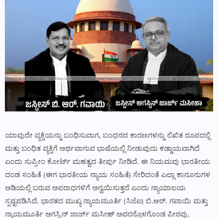
ಯಾವುದೇ ವ್ಯಕ್ತಿಯನ್ನು ಬಂಧಿಸುವಾಗ, ಬಂಧನದ ಕಾರಣಗಳನ್ನು ಲಿಖಿತ ರೂಪದಲ್ಲಿ
ಮತ್ತು ಬಂಧಿತ ವ್ಯಕ್ತಿಗೆ ಅರ್ಥವಾಗುವ ಭಾಷೆಯಲ್ಲಿ ನೀಡುವುದು ಕಡ್ಡಾಯವಾಗಿದೆ
ಎಂದು ಸುಪ್ರೀಂ ಕೋರ್ಟ್ ಮಹತ್ವದ ತೀರ್ಪು ನೀಡಿದೆ. ಈ ನಿಯಮವು ಭಾರತೀಯ
ದಂಡ ಸಂಹಿತೆ (ಈಗ ಭಾರತೀಯ ನ್ಯಾಯ ಸಂಹಿತೆ) ಸೇರಿದಂತೆ ಎಲ್ಲಾ ಕಾನೂನುಗಳ
ಅಡಿಯಲ್ಲಿ ಬರುವ ಅಪರಾಧಗಳಿಗೆ ಅನ್ವಯಿಸುತ್ತದೆ ಎಂದು ನ್ಯಾಯಾಲಯ
ಸ್ಪಷ್ಟಪಡಿಸಿದೆ. ಭಾರತದ ಮುಖ್ಯ ನ್ಯಾಯಮೂರ್ತಿ (ಸಿಜೆಐ) ಬಿ.ಆರ್. ಗವಾಯಿ ಮತ್ತು
ನ್ಯಾಯಮೂರ್ತಿ ಅಗಸ್ಟಿನ್ ಜಾರ್ಜ್ ಮಸೀಹ್ ಅವರನ್ನೊಳಗೊಂಡ ಪೀಠವು,