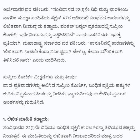
ಅರ್ಜಿದಾರರ ಪರ ವಕೀಲರು, "ಸಂವಿಧಾನದ 22(1)ನೇ ವಿಧಿ ಮತ್ತು ಭಾರತೀಯ
ನಾಗರಿಕ ಸುರಕ್ಷಾ ಸಂಹಿತೆಯ ಸೆಕ್ಷನ್ 47ರ ಅಡಿಯಲ್ಲಿ ಬಂಧನದ ಕಾರಣಗಳನ್ನು
ಲಿಖಿತವಾಗಿ ನೀಡುವುದು ಕಡ್ಡಾಯ. ಪಂಕಜ್ ಬನ್ಸಲ್ ಪ್ರಕರಣದಲ್ಲಿ ಸುಪ್ರೀಂ
ಕೋರ್ಟ್ ಇದೇ ನಿಯಮವನ್ನು ಎತ್ತಿಹಿಡಿದಿದೆ" ಎಂದು ವಾದಿಸಿದರು. ಇದಕ್ಕೆ
ಪ್ರತಿಯಾಗಿ, ಮಹಾರಾಷ್ಟ್ರ ಸರ್ಕಾರದ ಪರ ವಕೀಲರು, "ಕಾನೂನಿನಲ್ಲಿ ಕಾರಣಗಳನ್ನು
'ಲಿಖಿತವಾಗಿ' ನೀಡಬೇಕೆಂದು ನಿರ್ದಿಷ್ಟವಾಗಿ ಹೇಳಿಲ್ಲ. ಕೇವಲ ಮೌಖಿಕವಾಗಿ
ತಿಳಿಸಿದರೆ ಸಾಕು" ಎಂದು ವಾದಿಸಿದರು.
ಸುಪ್ರೀಂ ಕೋರ್ಟ್ ವೀಕ್ಷಣೆಗಳು ಮತ್ತು ತೀರ್ಪು
ವಾದ-ಪ್ರತಿವಾದಗಳನ್ನು ಆಲಿಸಿದ ಸುಪ್ರೀಂ ಕೋರ್ಟ್, ಬಂಧಿತ ವ್ಯಕ್ತಿಯ ಹಕ್ಕುಗಳ
ಕುರಿತು ವಿಸ್ತೃತವಾದ ತೀರ್ಪನ್ನು ನೀಡಿತು. ನ್ಯಾಯಪೀಠವು ಈ ಕೆಳಗಿನ ಪ್ರಮುಖ
ಅಂಶಗಳನ್ನು ಗುರುತಿಸಿದೆ:
1. ಲಿಖಿತ ಮಾಹಿತಿ ಕಡ್ಡಾಯ:
ಸಂವಿಧಾನದ 22(1)ನೇ ವಿಧಿಯು ಬಂಧಿತ ವ್ಯಕ್ತಿಗೆ ಕಾರಣಗಳನ್ನು ತಿಳಿಯುವ ಹಕ್ಕನ್ನು
ನೀಡುತ್ತದೆ. ಈ ಮಾಹಿತಿಯನ್ನು ಲಿಖಿತವಾಗಿ ನೀಡುವುದರಿಂದ ಮಾತ್ರ ಅದರ