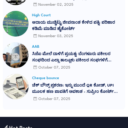
ನಿರಾಕರಿಸುವುದು ನ್ಯಾಯವಲ್ಲ": ಕರ್ನಾಟಕ ಹೈಕೋರ್ಟ್
November 02, 2025
ತೀರ್ಪು ಎತ್ತಿಹಿಡಿದ ಸುಪ್ರೀಂ ಕೋರ್ಟ್
High Court
ಆದಾಯ ಮುಚ್ಚಿಟ್ಟು ಜೀವನಾಂಶ ಕೇಳಿದ ಪತ್ನಿ: ಪರಿಹಾರ
ಕಡಿಮೆ ಮಾಡಿದ ಹೈಕೋರ್ಟ್
November 03, 2025
AAB
ಸಿಜೆಐ ಮೇಲೆ ದಾಳಿಗೆ ಪ್ರಯತ್ನ: ಬೆಂಗಳೂರು ವಕೀಲರ
ಸಂಘದಿಂದ ಎಲ್ಲಾ ತಾಲ್ಲೂಕು ವಕೀಲರ ಸಂಘಗಳಿಗೆ
ಪ್ರತಿಭಟನೆಗೆ ಕರೆ
October 07, 2025
Cheque bounce
ಚೆಕ್ ಬೌನ್ಸ್ ಪ್ರಕರಣ: ಇನ್ನು ಮುಂದೆ QR ಕೋಡ್, UPI
ಮೂಲಕ ಹಣ ಪಾವತಿಗೆ ಅವಕಾಶ - ಸುಪ್ರೀಂ ಕೋರ್ಟ್
ಮಹತ್ವದ ನಿರ್ದೇಶನ
October 07, 2025