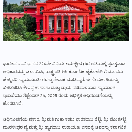
ಭಾರತದ ಸಂವಿಧಾನದ 224ನೇ ವಿಧಿಯ ಅನುಚ್ಛೇದ (1)ರ ಅಡಿಯಲ್ಲಿ ಪ್ರದತ್ತವಾದ
ಅಧಿಕಾರವನ್ನು ಚಲಾಯಿಸಿ, ರಾಷ್ಟ್ರಪತಿಗಳು ಕರ್ನಾಟಕ ಹೈಕೋರ್ಟ್‌ಗೆ ಮೂವರು
ಹೆಚ್ಚುವರಿ ನ್ಯಾಯಮೂರ್ತಿಗಳನ್ನು ನೇಮಕ ಮಾಡಿದ್ದಾರೆ. ಈ ನೇಮಕಾತಿಯನ್ನು
ಖಚಿತಪಡಿಸಿ ಕೇಂದ್ರ ಕಾನೂನು ಮತ್ತು ನ್ಯಾಯ ಸಚಿವಾಲಯದ ನ್ಯಾಯಾಂಗ
ಇಲಾಖೆಯು ಸೆಪ್ಟೆಂಬರ್ 26, 2025 ರಂದು ಅಧಿಕೃತ ಅಧಿಸೂಚನೆಯನ್ನು
ಹೊರಡಿಸಿದೆ.
ಅಧಿಸೂಚನೆಯ ಪ್ರಕಾರ, ಶ್ರೀಮತಿ ಗೀತಾ ಕಡಬ ಭಾರತರಾಜ ಶೆಟ್ಟಿ, ಶ್ರೀ ಬೋರ್ಕಟ್ಟೆ
ಮುರಳೀಧರ ಪೈ ಮತ್ತು ಶ್ರೀ ತ್ಯಾಗರಾಜ ನಾರಾಯಣ ಇನವಳ್ಳಿ ಅವರನ್ನು ಕರ್ನಾಟಕ