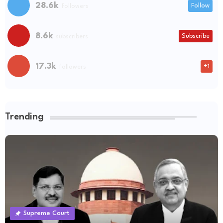
28.6k
Follow
followers
8.6k
Subscribe
subscribers
17.3k
+1
followers
Trending
Supreme Court