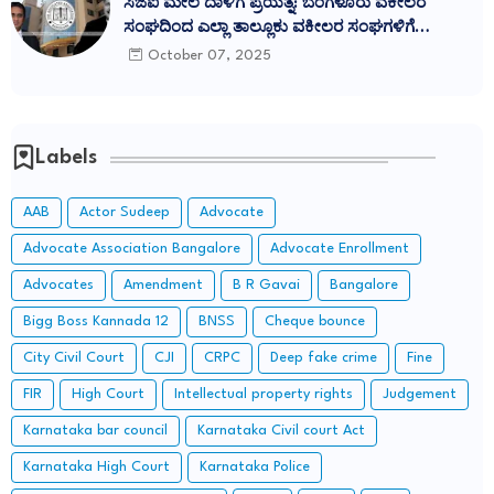
ಸಿಜೆಐ ಮೇಲೆ ದಾಳಿಗೆ ಪ್ರಯತ್ನ: ಬೆಂಗಳೂರು ವಕೀಲರ
ಸಂಘದಿಂದ ಎಲ್ಲಾ ತಾಲ್ಲೂಕು ವಕೀಲರ ಸಂಘಗಳಿಗೆ
ಪ್ರತಿಭಟನೆಗೆ ಕರೆ
October 07, 2025
Labels
AAB
Actor Sudeep
Advocate
Advocate Association Bangalore
Advocate Enrollment
Advocates
Amendment
B R Gavai
Bangalore
Bigg Boss Kannada 12
BNSS
Cheque bounce
City Civil Court
CJI
CRPC
Deep fake crime
Fine
FIR
High Court
Intellectual property rights
Judgement
Karnataka bar council
Karnataka Civil court Act
Karnataka High Court
Karnataka Police