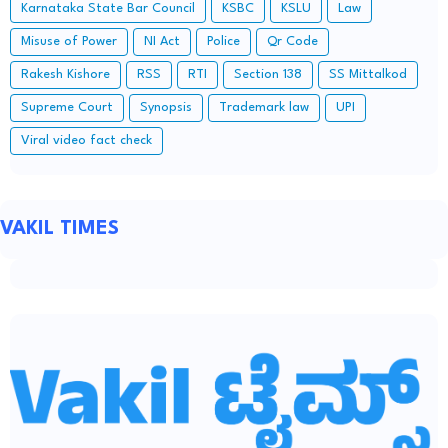
Karnataka State Bar Council
KSBC
KSLU
Law
Misuse of Power
NI Act
Police
Qr Code
Rakesh Kishore
RSS
RTI
Section 138
SS Mittalkod
Supreme Court
Synopsis
Trademark law
UPI
Viral video fact check
VAKIL TIMES