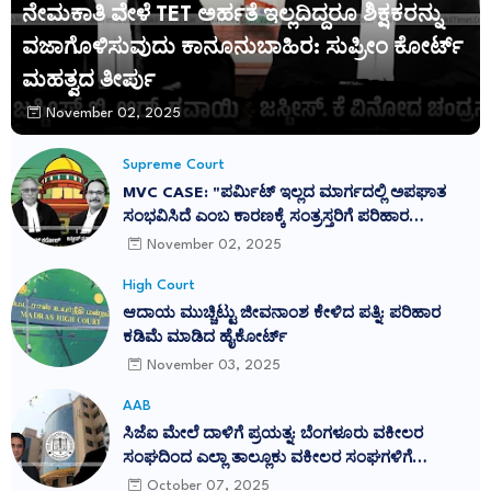
ನೇಮಕಾತಿ ವೇಳೆ TET ಅರ್ಹತೆ ಇಲ್ಲದಿದ್ದರೂ ಶಿಕ್ಷಕರನ್ನು
ವಜಾಗೊಳಿಸುವುದು ಕಾನೂನುಬಾಹಿರ: ಸುಪ್ರೀಂ ಕೋರ್ಟ್
ಮಹತ್ವದ ತೀರ್ಪು
November 02, 2025
Supreme Court
MVC CASE: "ಪರ್ಮಿಟ್ ಇಲ್ಲದ ಮಾರ್ಗದಲ್ಲಿ ಅಪಘಾತ
ಸಂಭವಿಸಿದೆ ಎಂಬ ಕಾರಣಕ್ಕೆ ಸಂತ್ರಸ್ತರಿಗೆ ಪರಿಹಾರ
ನಿರಾಕರಿಸುವುದು ನ್ಯಾಯವಲ್ಲ": ಕರ್ನಾಟಕ ಹೈಕೋರ್ಟ್
November 02, 2025
ತೀರ್ಪು ಎತ್ತಿಹಿಡಿದ ಸುಪ್ರೀಂ ಕೋರ್ಟ್
High Court
ಆದಾಯ ಮುಚ್ಚಿಟ್ಟು ಜೀವನಾಂಶ ಕೇಳಿದ ಪತ್ನಿ: ಪರಿಹಾರ
ಕಡಿಮೆ ಮಾಡಿದ ಹೈಕೋರ್ಟ್
November 03, 2025
AAB
ಸಿಜೆಐ ಮೇಲೆ ದಾಳಿಗೆ ಪ್ರಯತ್ನ: ಬೆಂಗಳೂರು ವಕೀಲರ
ಸಂಘದಿಂದ ಎಲ್ಲಾ ತಾಲ್ಲೂಕು ವಕೀಲರ ಸಂಘಗಳಿಗೆ
ಪ್ರತಿಭಟನೆಗೆ ಕರೆ
October 07, 2025