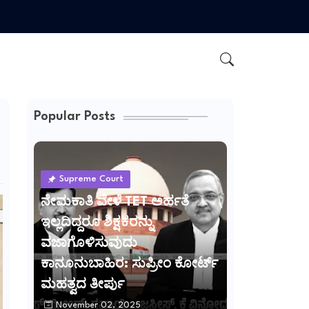
Popular Posts
Supreme Court
ನೇಮಕಾತಿ ವೇಳೆ TET ಅರ್ಹತೆ
ಇಲ್ಲದಿದ್ದರೂ ಶಿಕ್ಷಕರನ್ನು
ವಜಾಗೊಳಿಸುವುದು
ಕಾನೂನುಬಾಹಿರ: ಸುಪ್ರೀಂ ಕೋರ್ಟ್
ಮಹತ್ವದ ತೀರ್ಪು
November 02, 2025