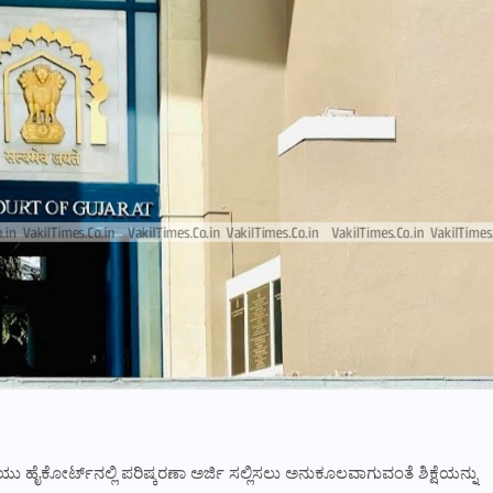
ಯು ಹೈಕೋರ್ಟ್‌ನಲ್ಲಿ ಪರಿಷ್ಕರಣಾ ಅರ್ಜಿ ಸಲ್ಲಿಸಲು ಅನುಕೂಲವಾಗುವಂತೆ ಶಿಕ್ಷೆಯನ್ನು