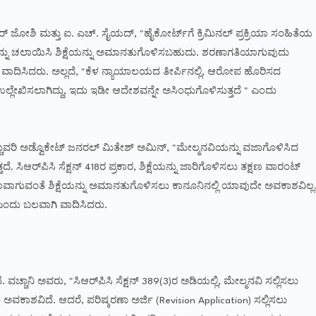
ೋಶಿ ಮತ್ತು ಐ. ಎಚ್. ಸೈಯದ್, "ಹೈಕೋರ್ಟ್‌ಗೆ ಕ್ರಿಮಿನಲ್ ಪ್ರಕ್ರಿಯಾ ಸಂಹಿತೆಯ
ರವನ್ನು ಚಲಾಯಿಸಿ ಶಿಕ್ಷೆಯನ್ನು ಅಮಾನತುಗೊಳಿಸಬಹುದು. ಶರಣಾಗತಿಯಾಗುವುದು
ು ವಾದಿಸಿದರು. ಅಲ್ಲದೆ, "ಕೆಳ ನ್ಯಾಯಾಲಯದ ತೀರ್ಪಿನಲ್ಲಿ, ಆರೋಪ ಹೊರಿಸದ
ಿ ಉಲ್ಲೇಖಿಸಲಾಗಿದ್ದು, ಇದು ಇಡೀ ಆದೇಶವನ್ನೇ ಅಸಿಂಧುಗೊಳಿಸುತ್ತದೆ " ಎಂದು
ೆಚ್ಚುವರಿ ಅಡ್ವೊಕೇಟ್ ಜನರಲ್ ಮಿತೇಶ್ ಅಮಿನ್, "ಮೇಲ್ಮನವಿಯನ್ನು ವಜಾಗೊಳಿಸಿದ
ಸಿಆರ್‌ಪಿಸಿ ಸೆಕ್ಷನ್ 418ರ ಪ್ರಕಾರ, ಶಿಕ್ಷೆಯನ್ನು ಜಾರಿಗೊಳಿಸಲು ತಕ್ಷಣ ವಾರಂಟ್
ೂಲವಾಗುವಂತೆ ಶಿಕ್ಷೆಯನ್ನು ಅಮಾನತುಗೊಳಿಸಲು ಕಾನೂನಿನಲ್ಲಿ ಯಾವುದೇ ಅವಕಾಶವಿಲ್ಲ
ಂದು ಬಲವಾಗಿ ವಾದಿಸಿದರು.
ಚಾನಿ ಅವರು, "ಸಿಆರ್‌ಪಿಸಿ ಸೆಕ್ಷನ್ 389(3)ರ ಅಡಿಯಲ್ಲಿ, ಮೇಲ್ಮನವಿ ಸಲ್ಲಿಸಲು
ಕಾಶವಿದೆ. ಆದರೆ, ಪರಿಷ್ಕರಣಾ ಅರ್ಜಿ (Revision Application) ಸಲ್ಲಿಸಲು