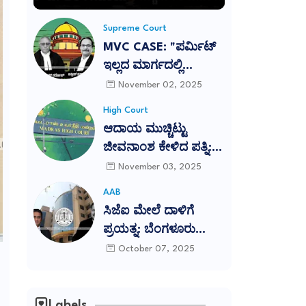
Supreme Court
MVC CASE: "ಪರ್ಮಿಟ್
ಇಲ್ಲದ ಮಾರ್ಗದಲ್ಲಿ
ಅಪಘಾತ ಸಂಭವಿಸಿದೆ
November 02, 2025
ಎಂಬ ಕಾರಣಕ್ಕೆ ಸಂತ್ರಸ್ತರಿಗೆ
High Court
ಪರಿಹಾರ ನಿರಾಕರಿಸುವುದು
ಆದಾಯ ಮುಚ್ಚಿಟ್ಟು
ನ್ಯಾಯವಲ್ಲ": ಕರ್ನಾಟಕ
ಜೀವನಾಂಶ ಕೇಳಿದ ಪತ್ನಿ:
ಹೈಕೋರ್ಟ್ ತೀರ್ಪು
ಪರಿಹಾರ ಕಡಿಮೆ ಮಾಡಿದ
November 03, 2025
ಎತ್ತಿಹಿಡಿದ ಸುಪ್ರೀಂ
ಹೈಕೋರ್ಟ್
AAB
ಕೋರ್ಟ್
ಸಿಜೆಐ ಮೇಲೆ ದಾಳಿಗೆ
ಪ್ರಯತ್ನ: ಬೆಂಗಳೂರು
ವಕೀಲರ ಸಂಘದಿಂದ ಎಲ್ಲಾ
October 07, 2025
ತಾಲ್ಲೂಕು ವಕೀಲರ
ಸಂಘಗಳಿಗೆ ಪ್ರತಿಭಟನೆಗೆ
ಕರೆ
Labels