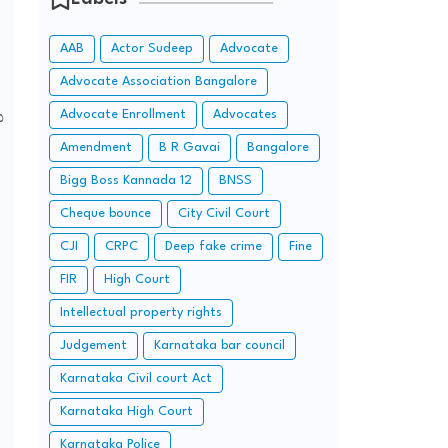
AAB
Actor Sudeep
Advocate
Advocate Association Bangalore
Advocate Enrollment
Advocates
ು
Amendment
B R Gavai
Bangalore
Bigg Boss Kannada 12
BNSS
Cheque bounce
City Civil Court
CJI
CRPC
Deep fake crime
Fine
FIR
High Court
Intellectual property rights
Judgement
Karnataka bar council
Karnataka Civil court Act
Karnataka High Court
Karnataka Police