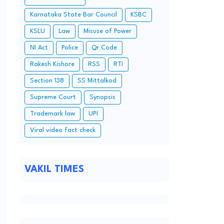
Karnataka State Bar Council
KSBC
KSLU
Law
Misuse of Power
NI Act
Police
Qr Code
Rakesh Kishore
RSS
RTI
Section 138
SS Mittalkod
Supreme Court
Synopsis
Trademark law
UPI
Viral video fact check
.
VAKIL TIMES