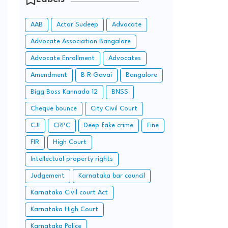
AAB
Actor Sudeep
Advocate
Advocate Association Bangalore
Advocate Enrollment
Advocates
Amendment
B R Gavai
Bangalore
Bigg Boss Kannada 12
BNSS
Cheque bounce
City Civil Court
CJI
CRPC
Deep fake crime
Fine
FIR
High Court
Intellectual property rights
Judgement
Karnataka bar council
Karnataka Civil court Act
Karnataka High Court
Karnataka Police