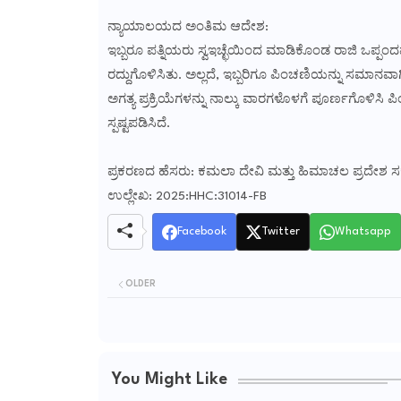
ನ್ಯಾಯಾಲಯದ ಅಂತಿಮ ಆದೇಶ:
ಇಬ್ಬರೂ ಪತ್ನಿಯರು ಸ್ವಇಚ್ಛೆಯಿಂದ ಮಾಡಿಕೊಂಡ ರಾಜಿ ಒಪ್ಪ
ರದ್ದುಗೊಳಿಸಿತು. ಅಲ್ಲದೆ, ಇಬ್ಬರಿಗೂ ಪಿಂಚಣಿಯನ್ನು ಸಮಾನವಾಗಿ
ಅಗತ್ಯ ಪ್ರಕ್ರಿಯೆಗಳನ್ನು ನಾಲ್ಕು ವಾರಗಳೊಳಗೆ ಪೂರ್ಣಗೊಳಿ
ಸ್ಪಷ್ಟಪಡಿಸಿದೆ.
ಪ್ರಕರಣದ ಹೆಸರು: ಕಮಲಾ ದೇವಿ ಮತ್ತು ಹಿಮಾಚಲ ಪ್ರದೇಶ ಸರ
ಉಲ್ಲೇಖ: 2025:HHC:31014-FB
Facebook
Twitter
Whatsapp
OLDER
You Might Like