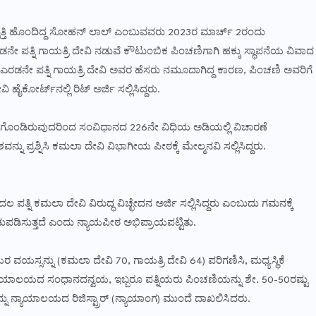
ಿವೃತ್ತಿ ಹೊಂದಿದ್ದ ಸೋಹನ್ ಲಾಲ್ ಎಂಬುವವರು 2023ರ ಮಾರ್ಚ್ 2ರಂದು
ನೇ ಪತ್ನಿ ಗಾಯತ್ರಿ ದೇವಿ ನಡುವೆ ಕೌಟುಂಬಿಕ ಪಿಂಚಣಿಗಾಗಿ ಹಕ್ಕು ಸ್ಥಾಪನೆಯ ವಿವಾದ
ರಡನೇ ಪತ್ನಿ ಗಾಯತ್ರಿ ದೇವಿ ಅವರ ಹೆಸರು ನಮೂದಾಗಿದ್ದ ಕಾರಣ, ಪಿಂಚಣಿ ಅವರಿಗೆ
 ಹೈಕೋರ್ಟ್‌ನಲ್ಲಿ ರಿಟ್ ಅರ್ಜಿ ಸಲ್ಲಿಸಿದ್ದರು.
ಒಳಗೊಂಡಿರುವುದರಿಂದ ಸಂವಿಧಾನದ 226ನೇ ವಿಧಿಯ ಅಡಿಯಲ್ಲಿ ವಿಚಾರಣೆ
ು ಪ್ರಶ್ನಿಸಿ ಕಮಲಾ ದೇವಿ ವಿಭಾಗೀಯ ಪೀಠಕ್ಕೆ ಮೇಲ್ಮನವಿ ಸಲ್ಲಿಸಿದ್ದರು.
ತ್ನಿ ಕಮಲಾ ದೇವಿ ವಿರುದ್ಧ ವಿಚ್ಛೇದನ ಅರ್ಜಿ ಸಲ್ಲಿಸಿದ್ದರು ಎಂಬುದು ಗಮನಕ್ಕೆ
ಪಡಿಸುತ್ತದೆ ಎಂದು ನ್ಯಾಯಪೀಠ ಅಭಿಪ್ರಾಯಪಟ್ಟಿತು.
ಯರ ವಯಸ್ಸನ್ನು (ಕಮಲಾ ದೇವಿ 70, ಗಾಯತ್ರಿ ದೇವಿ 64) ಪರಿಗಣಿಸಿ, ಮಧ್ಯಸ್ಥಿಕೆ
ನ್ಯಾಯಾಲಯದ ಸಂಧಾನದನ್ವಯ, ಇಬ್ಬರೂ ಪತ್ನಿಯರು ಪಿಂಚಣಿಯನ್ನು ಶೇ. 50-50ರಷ್ಟು
ಳನ್ನು ನ್ಯಾಯಾಲಯದ ರಿಜಿಸ್ಟ್ರಾರ್ (ನ್ಯಾಯಾಂಗ) ಮುಂದೆ ದಾಖಲಿಸಿದರು.