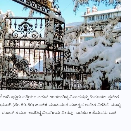
ಗಾಗಿ ಇಬ್ಬರು ಪತ್ನಿಯರ ನಡುವೆ ಉಂಟಾಗಿದ್ದ ವಿವಾದವನ್ನು ಹಿಮಾಚಲ ಪ್ರದೇಶ
ಸಮಾನವಾಗಿ (ಶೇ. 50-50) ಹಂಚಿಕೆ ಮಾಡುವಂತೆ ಮಹತ್ವದ ಆದೇಶ ನೀಡಿದೆ. ಮುಖ್ಯ
ತಿ ರಂಜನ್ ಶರ್ಮಾ ಅವರಿದ್ದ ವಿಭಾಗೀಯ ಪೀಠವು, ಎರಡೂ ಕಡೆಯವರು ರಾಜಿ