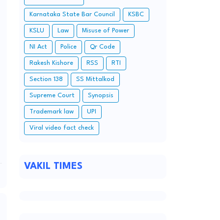
Karnataka State Bar Council
KSBC
KSLU
Law
Misuse of Power
NI Act
Police
Qr Code
Rakesh Kishore
RSS
RTI
Section 138
SS Mittalkod
Supreme Court
Synopsis
Trademark law
UPI
Viral video fact check
VAKIL TIMES