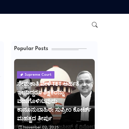
Popular Posts
Supreme Court
ನೇಮಕಾತಿ ವೇಳೆ TET ಅರ್ಹತೆ
ಇಲ್ಲದಿದ್ದರೂ ಶಿಕ್ಷಕರನ್ನು
ವಜಾಗೊಳಿಸುವುದು
ಕಾನೂನುಬಾಹಿರ: ಸುಪ್ರೀಂ ಕೋರ್ಟ್
ಮಹತ್ವದ ತೀರ್ಪು
November 02, 2025