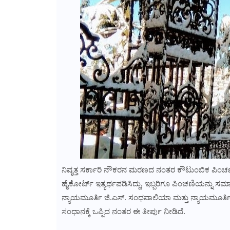
ನಿವೃತ್ತ ಸರ್ಕಾರಿ ನೌಕರನ ಮರಣದ ನಂತರ ಕೌಟುಂಬಿಕ ಪಿಂಚಣಿ
ಹೈಕೋರ್ಟ್ ಇತ್ಯರ್ಥಪಡಿಸಿದ್ದು, ಇಬ್ಬರಿಗೂ ಪಿಂಚಣಿಯನ್ನು 
ನ್ಯಾಯಮೂರ್ತಿ ಜಿ.ಎಸ್. ಸಂಧವಾಲಿಯಾ ಮತ್ತು ನ್ಯಾಯಮೂರ್
ಸಂಧಾನಕ್ಕೆ ಒಪ್ಪಿದ ನಂತರ ಈ ತೀರ್ಪು ನೀಡಿದೆ.