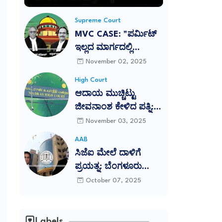
Supreme Court
MVC CASE: "ಪರ್ಮಿಟ್
ಇಲ್ಲದ ಮಾರ್ಗದಲ್ಲಿ
ಅಪಘಾತ ಸಂಭವಿಸಿದೆ
November 02, 2025
ಎಂಬ ಕಾರಣಕ್ಕೆ ಸಂತ್ರಸ್ತರಿಗೆ
High Court
ಪರಿಹಾರ ನಿರಾಕರಿಸುವುದು
ಆದಾಯ ಮುಚ್ಚಿಟ್ಟು
ನ್ಯಾಯವಲ್ಲ": ಕರ್ನಾಟಕ
ಜೀವನಾಂಶ ಕೇಳಿದ ಪತ್ನಿ:
ಹೈಕೋರ್ಟ್ ತೀರ್ಪು
ಪರಿಹಾರ ಕಡಿಮೆ ಮಾಡಿದ
November 03, 2025
ಎತ್ತಿಹಿಡಿದ ಸುಪ್ರೀಂ
ಹೈಕೋರ್ಟ್
AAB
ಕೋರ್ಟ್
ಸಿಜೆಐ ಮೇಲೆ ದಾಳಿಗೆ
ಪ್ರಯತ್ನ: ಬೆಂಗಳೂರು
ವಕೀಲರ ಸಂಘದಿಂದ ಎಲ್ಲಾ
October 07, 2025
ತಾಲ್ಲೂಕು ವಕೀಲರ
ಸಂಘಗಳಿಗೆ ಪ್ರತಿಭಟನೆಗೆ
ಕರೆ
Labels